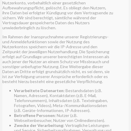
Nutzerkonto, vorbehaltlich einer gesetzlichen
Aufbewahrungspflicht, gelöscht. Es obliegt den Nutzern,
ihre Daten bei erfolgter Kündigung vor dem Vertragsende zu
sichern. Wir sind berechtigt, sämtliche während der
Vertragsdauer gespeicherte Daten des Nutzers
unwiederbringlich zu löschen.
Im Rahmen der Inanspruchnahme unserer Registrierungs-
und Anmeldefunktionen sowie der Nutzung des
Nutzerkontos speichern wir die IP-Adresse und den
Zeitpunkt der jeweiligen Nutzerhandlung. Die Speicherung
erfolgt auf Grundlage unserer berechtigten Interessen als
auch jener der Nutzer an einem Schutz vor Missbrauch und
sonstiger unbefugter Nutzung. Eine Weitergabe dieser
Daten an Dritte erfolgt grundsätzlich nicht, es sei denn, sie
ist zur Verfolgung unserer Ansprüche erforderlich oder es
besteht hierzu besteht eine gesetzliche Verpflichtung.
Verarbeitete Datenarten:
Bestandsdaten (z.B.
Namen, Adressen), Kontaktdaten (z.B. E-Mail,
Telefonnummern), Inhaltsdaten (z.B. Texteingaben,
Fotografien, Videos), Meta-/Kommunikationsdaten
(z.B. Geräte-Informationen, IP-Adressen).
Betroffene Personen:
Nutzer (z.B.
Webseitenbesucher, Nutzer von Onlinediensten).
Zwecke der Verarbeitung:
Vertragliche Leistungen
und Service, Sicherheitsmaßnahmen, Verwaltung und