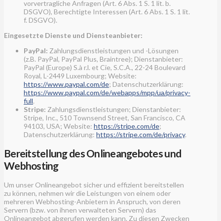
vorvertragliche Anfragen (Art. 6 Abs. 1 S. 1 lit. b.
DSGVO), Berechtigte Interessen (Art. 6 Abs. 1 S. 1 lit.
f. DSGVO).
Eingesetzte Dienste und Diensteanbieter:
PayPal:
Zahlungsdienstleistungen und -Lösungen
(z.B. PayPal, PayPal Plus, Braintree); Dienstanbieter:
PayPal (Europe) S.à r.l. et Cie, S.C.A., 22-24 Boulevard
Royal, L-2449 Luxembourg; Website:
https://www.paypal.com/de
; Datenschutzerklärung:
https://www.paypal.com/de/webapps/mpp/ua/privacy-
full
.
Stripe:
Zahlungsdienstleistungen; Dienstanbieter:
Stripe, Inc., 510 Townsend Street, San Francisco, CA
94103, USA; Website:
https://stripe.com/de
;
Datenschutzerklärung:
https://stripe.com/de/privacy
.
Bereitstellung des Onlineangebotes und
Webhosting
Um unser Onlineangebot sicher und effizient bereitstellen
zu können, nehmen wir die Leistungen von einem oder
mehreren Webhosting-Anbietern in Anspruch, von deren
Servern (bzw. von ihnen verwalteten Servern) das
Onlineangebot abgerufen werden kann. Zu diesen Zwecken