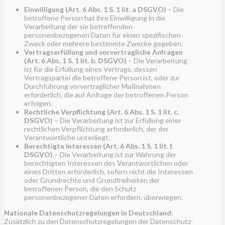
Einwilligung (Art. 6 Abs. 1 S. 1 lit. a DSGVO)
– Die
betroffene Person hat ihre Einwilligung in die
Verarbeitung der sie betreffenden
personenbezogenen Daten für einen spezifischen
Zweck oder mehrere bestimmte Zwecke gegeben.
Vertragserfüllung und vorvertragliche Anfragen
(Art. 6 Abs. 1 S. 1 lit. b. DSGVO)
– Die Verarbeitung
ist für die Erfüllung eines Vertrags, dessen
Vertragspartei die betroffene Person ist, oder zur
Durchführung vorvertraglicher Maßnahmen
erforderlich, die auf Anfrage der betroffenen Person
erfolgen.
Rechtliche Verpflichtung (Art. 6 Abs. 1 S. 1 lit. c.
DSGVO)
– Die Verarbeitung ist zur Erfüllung einer
rechtlichen Verpflichtung erforderlich, der der
Verantwortliche unterliegt.
Berechtigte Interessen (Art. 6 Abs. 1 S. 1 lit. f.
DSGVO)
– Die Verarbeitung ist zur Wahrung der
berechtigten Interessen des Verantwortlichen oder
eines Dritten erforderlich, sofern nicht die Interessen
oder Grundrechte und Grundfreiheiten der
betroffenen Person, die den Schutz
personenbezogener Daten erfordern, überwiegen.
Nationale Datenschutzregelungen in Deutschland
:
Zusätzlich zu den Datenschutzregelungen der Datenschutz-