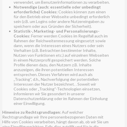
verwendet, um Benutzerinformationen zu verarbeiten.
Notwendige (auch: essentielle oder unbedingt
erforderliche) Cookies:
Cookies können zum einen
für den Betrieb einer Webseite unbedingt erforderlich
sein (z.B. um Logins oder andere Nutzereingaben zu
speichern oder aus Gründen der Sicherheit).
Statistik-, Marketing- und Personalisierungs-
Cookies
: Ferner werden Cookies im Regelfall auch im
Rahmen der Reichweitenmessung eingesetzt sowie
dann, wenn die Interessen eines Nutzers oder sein
Verhalten (z.B. Betrachten bestimmter Inhalte,
Nutzen von Funktionen etc.) auf einzelnen Webseiten
in einem Nutzerprofil gespeichert werden. Solche
Profile dienen dazu, den Nutzern z.B. Inhalte
anzuzeigen, die ihren potentiellen Interessen
entsprechen. Dieses Verfahren wird auch als
„Tracking“, d.h., Nachverfolgung der potentiellen
Interessen der Nutzer bezeichnet. . Soweit wir
Cookies oder „Tracking“-Technologien einsetzen,
informieren wir Sie gesondert in unserer
Datenschutzerklärung oder im Rahmen der Einholung
einer Einwilligung.
Hinweise zu Rechtsgrundlagen:
Auf welcher
Rechtsgrundlage wir Ihre personenbezogenen Daten mit
Hilfe von Cookies verarbeiten, hängt davon ab, ob wir Sie um
eine Einwilligung bitten. Falls dies zutrifft und Sie in die