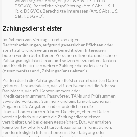
vorvertragliche Anfragen (Art. 6 Abs. 1 S. 1 lit. b.
DSGVO), Rechtliche Verpflichtung (Art. 6 Abs. 1 S. 1
lit. c. DSGVO), Berechtigte Interessen (Art. 6 Abs. 1 S.
1 lit. f. DSGVO).
Zahlungsdienstleister
Im Rahmen von Vertrags- und sonstigen
Rechtsbeziehungen, aufgrund gesetzlicher Pflichten oder
sonst auf Grundlage unserer berechtigten Interessen
bieten wir den betroffenen Personen effiziente und sichere
Zahlungsmöglichkeiten an und setzen hierzu neben Banken
und Kreditinstituten weitere Zahlungsdienstleister ein
(zusammenfassend „Zahlungsdienstleister“).
Zu den durch die Zahlungsdienstleister verarbeiteten Daten
gehören Bestandsdaten, wie z.B. der Name und die Adresse,
Bankdaten, wie z.B. Kontonummern oder
Kreditkartennummern, Passwörter, TANs und Prüfsummen
sowie die Vertrags-, Summen- und empfängerbezogenen
Angaben. Die Angaben sind erforderlich, um die
Transaktionen durchzuführen. Die eingegebenen Daten
werden jedoch nur durch die Zahlungsdienstleister
verarbeitet und bei diesen gespeichert. D.h., wir erhalten
keine konto- oder kreditkartenbezogenen Informationen,
sondern lediglich Informationen mit Bestätigung oder