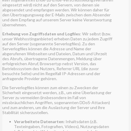
eingesetzt wird) nicht auf den Servern, von denen sie
abgesendet und empfangen werden. Wir können daher für
den Übertragungsweg der E-Mails zwischen dem Absender
und dem Empfang auf unserem Server keine Verantwortung
übernehmen.
Erhebung von Zugriffsdaten und Logfiles
: Wir selbst (bzw.
unser Webhostinganbieter) erheben Daten zu jedem Zugriff
auf den Server (sogenannte Serverlogfiles). Zu den
Serverlogfiles können die Adresse und Name der
abgerufenen Webseiten und Dateien, Datum und Uhrzeit
des Abrufs, übertragene Datenmengen, Meldung über
erfolgreichen Abruf, Browsertyp nebst Version, das
Betriebssystem des Nutzers, Referrer URL (die zuvor
besuchte Seite) und im Regelfall IP-Adressen und der
anfragende Provider gehören.
Die Serverlogfiles können zum einen zu Zwecken der
Sicherheit eingesetzt werden, z.B., um eine Überlastung der
Server zu vermeiden (insbesondere im Fall von
missbräuchlichen Angriffen, sogenannten DDoS-Attacken)
und zum anderen, um die Auslastung der Server und ihre
Stabilität sicherzustellen.
Verarbeitete Datenarten:
Inhaltsdaten (z.B.
Texteingaben, Fotografien, Videos), Nutzungsdaten