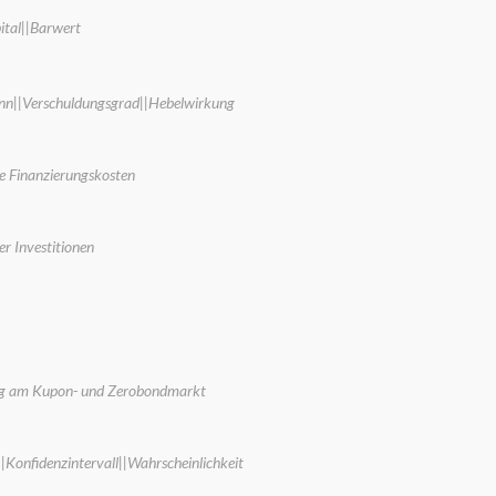
ital||Barwert
winn||Verschuldungsgrad||Hebelwirkung
he Finanzierungskosten
er Investitionen
dung am Kupon- und Zerobondmarkt
Konfidenzintervall||Wahrscheinlichkeit