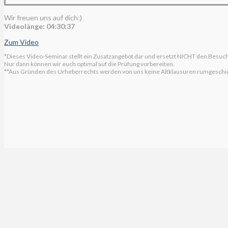
Wir freuen uns auf dich:)
Videolänge: 04:30:37
Zum Video
*Dieses Video-Seminar stellt ein Zusatzangebot dar und ersetzt NICHT den Besuc
Nur dann können wir euch optimal auf die Prüfung vorbereiten.
**Aus Gründen des Urheberrechts werden von uns keine Altklausuren rumgeschickt.
Impressum
Allgemeine Geschäftsbedingungen
Datenschutzerklärung
Widerrufsbelehrung
Cookie-Richtlinie