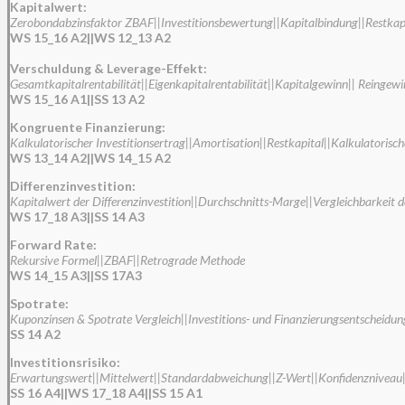
Kapitalwert:
Zerobondabzinsfaktor ZBAF||Investitionsbewertung||Kapitalbindung||Restkap
WS 15_16 A2||WS 12_13 A2
Verschuldung & Leverage-Effekt:
Gesamtkapitalrentabilität||Eigenkapitalrentabilität||Kapitalgewinn|| Reinge
WS 15_16 A1||SS 13 A2
Kongruente Finanzierung:
Kalkulatorischer Investitionsertrag||Amortisation||Restkapital||Kalkulatorisc
WS 13_14 A2||WS 14_15 A2
Differenzinvestition:
Kapitalwert der Differenzinvestition||Durchschnitts-Marge||Vergleichbarkeit d
WS 17_18 A3||SS 14 A3
Forward Rate:
Rekursive Formel||ZBAF||Retrograde Methode
WS 14_15 A3||SS 17A3
Spotrate:
Kuponzinsen & Spotrate Vergleich||Investitions- und Finanzierungsentschei
SS 14 A2
Investitionsrisiko:
Erwartungswert||Mittelwert||Standardabweichung||Z-Wert||Konfidenzniveau||
SS 16 A4||WS 17_18 A4||SS 15 A1