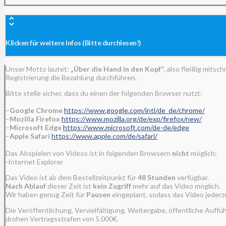
Klicken für weitere Infos (Bitte durchlesen!)
Unser Motto lautet:
„Über die Hand in den Kopf“
, also fleißig mits
Registrierung die Bezahlung durchführen.
Bitte stelle sicher, dass du einen der folgenden Browser nutzt:
–
Google Chrome
https://www.google.com/intl/de_de/chrome/
–
Mozilla Firefox
https://www.mozilla.org/de/exp/firefox/new/
–
Microsoft Edge
https://www.microsoft.com/de-de/edge
–
Apple Safari
https://www.apple.com/de/safari/
Das Abspielen von Videos ist in folgenden Browsern
nicht
möglich:
-Internet Explorer
Das Video ist ab dem Bestellzeitpunkt für
48
Stunden
verfügbar.
Nach
Ablauf
dieser Zeit ist
kein Zugriff
mehr auf das Video möglich.
Wir haben genug Zeit für
Pausen
eingeplant, sodass das Video jederze
Die Veröffentlichung, Vervielfältigung, Weitergabe, öffentliche Auff
drohen Vertragsstrafen von 5.000€.