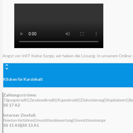
Angst vor InFi? Keine Sorge, wir haben die Lösung. In unserem Online
Klicken für Kursinhalt
Zahlungsströme:
Tilgungskredit||Zerobondkredit||Kuponkredit||Diskontierung||Kapitalwert||B
SS 17 A2
Interner Zinsfuß:
Newton-Verfahren||Investitionsbewertung||Investitionsmarg
e
SS 15 A5||SS 13 A1