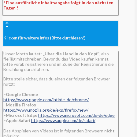
! Eine ausführliche Inhaltsangabe folgt in den nächsten
Tagen !
Klicken für weitere Infos (Bitte durchlesen!)
Unser Motto lautet:
„Über die Hand in den Kopf“
, also
fleißig mitschreiben. Bevor du das Video kaufen kannst,
bitte vorab registrieren und im Zuge der Registrierung die
Bezahlung durchführen.
Bitte stelle sicher, dass du einen der folgenden Browser
nutzt:
–
Google Chrome
https://www.google.com/intl/de_de/chrome/
–
Mozilla Firefox
https://www.mozilla.org/de/exp/firefox/new/
–
Microsoft Edge
https://www.microsoft.com/de-de/edge
–
Apple Safari
https://www.apple.com/de/safari/
Das Abspielen von Videos ist in folgenden Browsern
nicht
möglich: