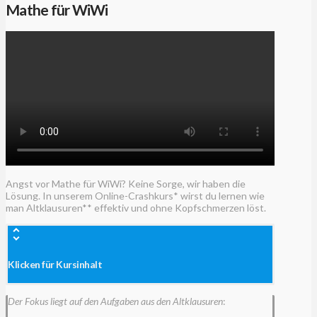
Mathe für WiWi
Angst vor Mathe für WiWi? Keine Sorge, wir haben die
Lösung. In unserem Online-Crashkurs* wirst du lernen wie
man Altklausuren** effektiv und ohne Kopfschmerzen löst.
Klicken für Kursinhalt
Der Fokus liegt auf den Aufgaben aus den Altklausuren
: