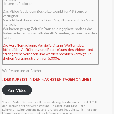
-Internet Explorer
Das Video ist ab dem Bestellzeitpunkt für
48
Stunden
verfügbar.
Nach Ablauf dieser Zeit ist kein Zugriff mehr auf das Video
möglich.
Wir haben genug Zeit für
Pausen
eingeplant, sodass das
Video jederzeit, innerhalb der
48
Stunden
, pausiert werden
kann.
Die Veröffentlichung, Vervielfältigung, Weitergabe,
öffentliche Aufführung und Bearbeitung des Videos sind
strengstens verboten und werden rechtlich verfolgt. Es
drohen Vertragsstrafen von 5.000€.
Wir freuen uns auf dich:)
!
DER KURS IST IN DEN NÄCHSTEN TAGEN ONLINE !
Zum Video
*Dieses Video-Seminar stellt ein Zusatzangebot dar und ersetzt NICHT
den Besuch der Lehrveranstaltung. Besucht UNBEDINGT alle
Lehrveranstaltungen und nutzt die Angebote des Lehrstuhls. Nur dann
können wir euch optimal auf die Prüfung vorbereiten.